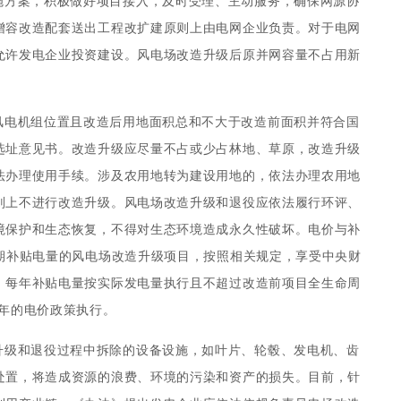
施方案，积极做好项目接入，及时受理、主动服务，确保网源协
增容改造配套送出工程改扩建原则上由电网企业负责。对于电网
允许发电企业投资建设。风电场改造升级后原并网容量不占用新
风电机组位置且改造后用地面积总和不大于改造前面积并符合国
选址意见书。改造升级应尽量不占或少占林地、草原，改造升级
法办理使用手续。涉及农用地转为建设用地的，依法办理农用地
则上不进行改造升级。风电场改造升级和退役应依法履行环评、
境保护和生态恢复，不得对生态环境造成永久性破坏。电价与补
期补贴电量的风电场改造升级项目，按照相关规定，享受中央财
，每年补贴电量按实际发电量执行且不超过改造前项目全生命周
年的电价政策执行。
升级和退役过程中拆除的设备设施，如叶片、轮毂、发电机、齿
处置，将造成资源的浪费、环境的污染和资产的损失。目前，针