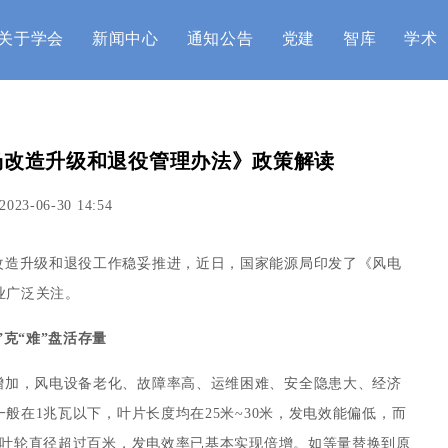
关于学会
新闻中心
通知公告
党建
智库
学术
场改造升级和退役管理办法》政策解读
2023-06-30 14:54
改造升级和退役工作稳妥推进，近日，国家能源局印发了《风电
业广泛关注。
”克“难”盘活存量
增加，风电设备老化、故障率高、运维困难、安全隐患大、经济
般在1兆瓦以下，叶片长度均在25米~30米，发电效能偏低，而
，叶轮直径超过百米，发电效率已基本实现倍增。如等量替换到原