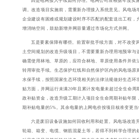
四是电网接入手续如何办理。电网公司应根据年度实
调。改造项目实施前，需重新办理接入系统意见。风电场
企业建设有困难或规划建设时序不匹配的配套送出工程，
增消纳空间，鼓励新增并网容量通过市场化方式并网。
五是要素保障有哪些。前置审批手续方面，对不改变
土空间规划的改造升级项目，不需要重新办理用地预审与
确需使用林地、草原的，应符合林地、草原使用条件并依
转用审批手续。生态保护红线和自然保护区内的风电场原
水保手续，按照国家生态环境相关的法律法规做好生态环
贴方面，并网运行未满20年且累计发电量未超过全生命周
政补贴资金，改造升级工期计入项目全生命周期补贴年限
期补贴电量的5%。其余电量的上网电价按项目核准变更当
六是废旧设备设施如何回收利用和处置。风电场改造
轮箱、箱变、电缆、钢筋混凝土等，若得不到科学合理的