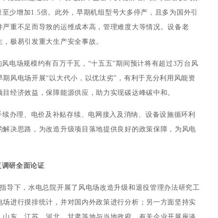
量至少增加1.5倍。此外，早期机组型号大多停产，且多为国外引
件严重不足而导致的运维成本高，管理难度大等情况。设备老
生，极易引发重大生产安全事故。
的风电场规模约有百万千瓦，“十五五”期间预计将有超过3万台风
期风电场开展“以大代小，以优汰劣”，有利于充分利用风能资
项目经济效益，保障能源供应，助力实现碳达峰碳中和。
手续办理、电价及补贴存续、电网接入及消纳、设备设施循环利
的解决思路，为改造升级项目落地提供良好的政策保障，为风电
复调研全面论证
司的指导下，水电总院开展了风电场改造升级和退役管理办法研究工
电场进行摸排统计，并对国内外政策进行分析；另一方面坚持实
、山东、江苏、河北、甘肃等地与当地政府、有关企业开展座谈