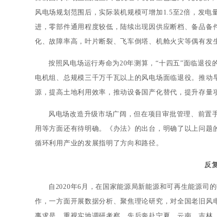
风电场规划范围后，实际装机规模可增加1.5至2倍，发电
进，零部件通用程度较低，陆续出现因供应断档、备品备
化、故障率高，叶片断裂、飞车倒塔、机舱火灾等偶有发
按照风电场运行寿命为20年测算，“十四五”面临退役
电机组、总规模三千万千瓦以上的风电场面临退役。推动早
源，提高土地利用效率，推动设备国产化替代，提升存量
风电场改造升级市场广阔，但在项目审批管理、前置
用等方面还有待明确。《办法》的出台，明确了以上问题
循环利用产业的发展指明了方向和路径。
反
自2020年6月，在国家能源局新能源和可再生能源
作，一方面开展数据分析、聚焦理论研究，对全国老旧风
事求是、重视实地调研考察，先后奔赴宁夏、云南、吉林