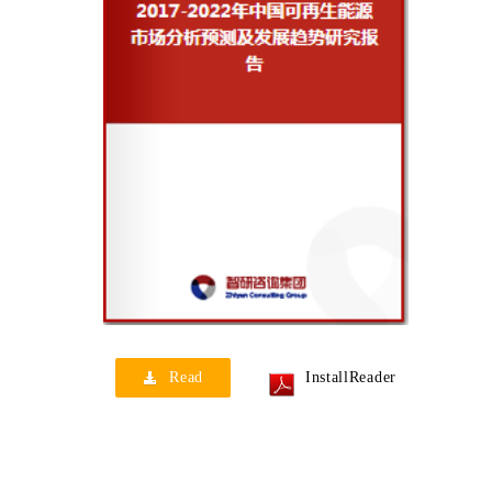
Read
InstallReader