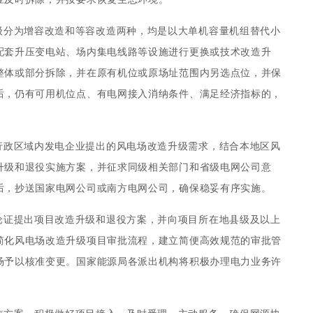
级分为增容改造和等容改造两种，均是以大单机容量机组替代小
配套升压变电站、场内集电线路等设施进行更换或技术改造升
整体或部分拆除，并在原有机位或原场址范围内另选点位，并保
后，仍有可用机位点、有电网接入消纳条件、满足经济指标的，
行政区域内发电企业提出的风电场改造升级需求，结合本地区风
升级和退役实施方案，并征求同级相关部门和省级电网公司意
后，抄送国家电网公司或南方电网公司，确保稳妥有序实施。
论证提出项目改造升级和退役方案，并向项目所在地县级及以上
简化风电场改造升级项目审批流程，建立简便高效规范的审批管
场予以核准变更。国家能源局各派出机构将积极办理电力业务许